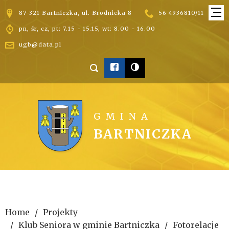


87-321 Bartniczka, ul. Brodnicka 8
56 4936810/11

pn, śr, cz, pt: 7.15 - 15.15, wt: 8.00 - 16.00

ugb@data.pl



GMINA
BARTNICZKA
Home
Projekty
Klub Seniora w gminie Bartniczka
Fotorelacje