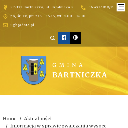


87-321 Bartniczka, ul. Brodnicka 8
56 4936810/11

pn, śr, cz, pt: 7.15 - 15.15, wt: 8.00 - 16.00

ugb@data.pl



GMINA
BARTNICZKA
Home
Aktualności
Informacja w sprawie zwalczania wysoce